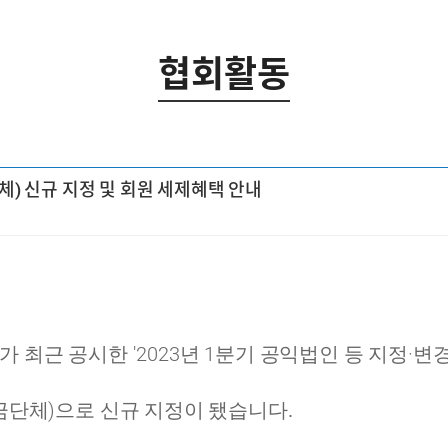
협회활동
 신규 지정 및 회원 세제혜택 안내
'2023
1
·
가 최근 공시한
년
분기 공익법인 등 지정
변
)
금단체
으로 신규 지정이 됐습니다.