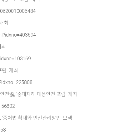
240620010006484
 개최
tml?idxno=403694
개최
l?idxno=103169
포럼' 개최
l?idxno=225808
안전協, '중대재해 대응안전 포럼' 개최
=156802
, '중처법 확대와 안전관리방안' 모색
558