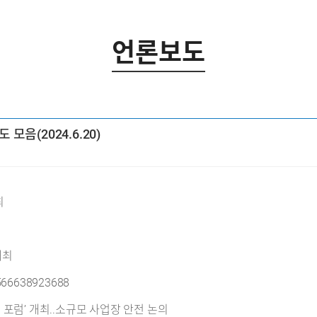
언론보도
모음(2024.6.20)
최
개최
4566638923688
 포럼’ 개최..소규모 사업장 안전 논의