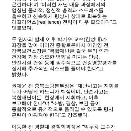
곤란하다"며 "이러한 재난 대응 과정에서의
엄청난 물리적, 정신적 충격과 스트레스를
흡수하고 신속하게 평상시 상태로 회복하는
리질리언스(resilience) 전략이 매우 필요하다"고
덧붙였다.
두 연사의 발제 이후 박기수 교수(한성대)가
좌장을 맡아 이어진 종합토론에서 이인영 전
강북보건소장은 "복합재난은 결국 우리 인간
건강에 가장 중요한 영향을 미치는 만큼,
안전시설 건설 등에 필수적으로 건강영향평가를
실시해 추가적인 리스크를 줄여야 한다"고
밝혔다.
권대윤 전 충북소방본부장은 "재난사고는 지휘를
누가 어떻게 하느냐가 핵심이며, 단순사고든
복합재난이든 현장에서 지휘하고, 이후
보고해야 한다"며 "소방, 경찰, 보건 등이
통합적으로 유기적으로 움직일 수 있도록 평시
훈련이 이뤄져야 한다"고 강조했다.
이동환 전 경찰대 경찰학과장은 "박두용 교수가