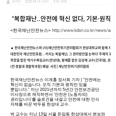
관리자
2023.05.15 14:41
조회 1203
"복합재난..안전에 혁신 없다, 기본·원칙 
http://www.kdsn.co.kr/news/arti
<한국재난안전뉴스>
▲ 한국재난안전뉴스와 (사)재난안전위기관리협회가 한성대학교와 함께 지난 13
대한민국 재난안전포럼... 커지는 복합재난, 그 관리방안을 논하다' 주제의 포
좌장을 맡은 박기수특임교수(한성대), 발제를 맡은 김성제 교수(건국대), 권대윤
(전 경찰대 경찰학과장) 패널. 사진│재난안전위기관리협회
한국재난안전뉴스 이계홍 장서희 기자 | "안전에는
혁신이 없습니다. 오직 기본과 원칙만 있을
뿐입니다." 지난 2021년까지 5년간 안전보건공단
이사장으로 재직하면서 '안전은 (노동자의)
권리입니다'를 슬로건을 내걸고 안전에 대한 인식
자체를 바꾼 박두용 한성대 교수.
박 교수는 지난 13일 서울 돈암동 한성대에서 본보와