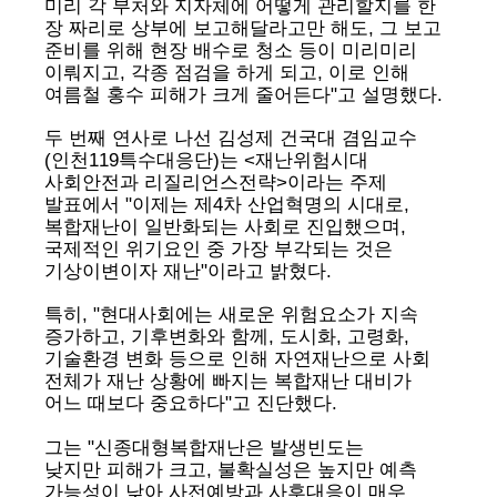
미리 각 부처와 지자체에 어떻게 관리할지를 한
장 짜리로 상부에 보고해달라고만 해도, 그 보고
준비를 위해 현장 배수로 청소 등이 미리미리
이뤄지고, 각종 점검을 하게 되고, 이로 인해
여름철 홍수 피해가 크게 줄어든다"고 설명했다.
두 번째 연사로 나선 김성제 건국대 겸임교수
(인천119특수대응단)는 <재난위험시대
사회안전과 리질리언스전략>이라는 주제
발표에서 "이제는 제4차 산업혁명의 시대로,
복합재난이 일반화되는 사회로 진입했으며,
국제적인 위기요인 중 가장 부각되는 것은
기상이변이자 재난"이라고 밝혔다.
특히, "현대사회에는 새로운 위험요소가 지속
증가하고, 기후변화와 함께, 도시화, 고령화,
기술환경 변화 등으로 인해 자연재난으로 사회
전체가 재난 상황에 빠지는 복합재난 대비가
어느 때보다 중요하다"고 진단했다.
그는 "신종대형복합재난은 발생빈도는
낮지만 피해가 크고, 불확실성은 높지만 예측
가능성이 낮아 사전예방과 사후대응이 매우