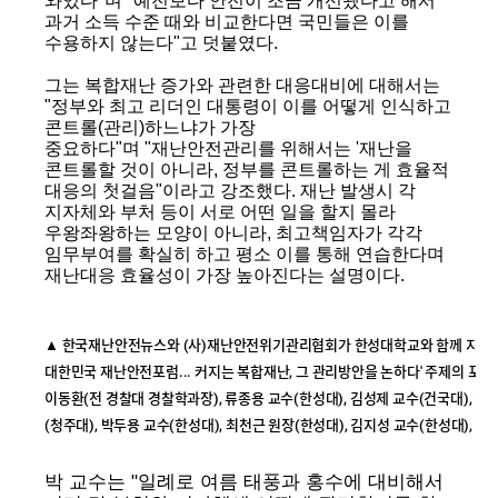
와있다"며 "예전보다 안전이 조금 개선됐다고 해서
과거 소득 수준 때와 비교한다면 국민들은 이를
수용하지 않는다"고 덧붙였다.
그는 복합재난 증가와 관련한 대응대비에 대해서는
"정부와 최고 리더인 대통령이 이를 어떻게 인식하고
콘트롤(관리)하느냐가 가장
중요하다"며 "재난안전관리를 위해서는 '재난을
콘트롤할 것이 아니라, 정부를 콘트롤하는 게 효율적
대응의 첫걸음"이라고 강조했다. 재난 발생시 각
지자체와 부처 등이 서로 어떤 일을 할지 몰라
우왕좌왕하는 모양이 아니라, 최고책임자가 각각
임무부여를 확실히 하고 평소 이를 통해 연습한다며
재난대응 효율성이 가장 높아진다는 설명이다.
▲ 한국재난안전뉴스와 (사)재난안전위기관리협회가 한성대학교와 함께 지난 13
대한민국 재난안전포럼... 커지는 복합재난, 그 관리방안을 논하다' 주제의 포
이동환(전 경찰대 경찰학과장), 류종용 교수(한성대), 김성제 교수(건국대), 
(청주대), 박두용 교수(한성대), 최천근 원장(한성대), 김지성 교수(한성대)
박 교수는 "일례로 여름 태풍과 홍수에 대비해서