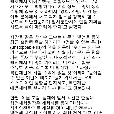
발제에서 이야기했듯, 복합재난은 앞으로 우리
세대가 모두 발행하다고 여길 정도로 많이 생길
수밖에 없을 것"이라며서 "경찰, 소방, 보건 등
여러 분야에서 서로 각자 임무를 정확히 할 수
있도록 재난전문가가 일사분란하게 현장 지휘를
하도록 틀이 마련돼야 한다"고 밝혔다.
좌장을 맡은 박기수 교수는 마무리 발언을 통해
최근 출판된 유발 하라리의 <멈출 수 없는 우리>
(unstoppable us)의 책을 인용해 "우리는 인간은
외적으로 지구에서 오랜 세월 가장 무서운 힘을
가진 존재로 부상했고, 내재적으로는 그간 역사
발전에서 더 많이 가지려는 니즈라는 힘을
소유한 만큼, 갈수록 더 발전하고 그 과정에서
복합재난에 처할 수밖에 없을 것"이라며 "돌이킬
수 없는 재난에 빠지지 않기 위해서는, 우리
스스로 이런 상황을 인지하고, 복합재난
대응대비를 철저히 해야 한다"고 덧붙였다.
한편 이날 포럼 발제에 앞서 최천근 한성대
행정대학원장은 개회사를 통해 "한성대가
사회안전학과를 개설한 것이 재난안전분야
발전에 다양한 기여를 하기 위한 것인 만큼, 이번