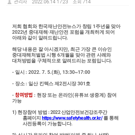
관리자
2022.06.14 17:23
조회 714
1
저희 협회와 한국재난안전뉴스가 창립
주년을 맞아
2022
·
년 중대재해
재난안전 포럼
을 개최하게 되어
.
아래와 같이 알려드립니다
,
해당 내용은 잘 아시겠지만
최근 가장 큰 이슈인
6
중대재해처벌법 시행
개월을 맞아 관련 사례와
대처방법을 구체적으로 알려드리는 포럼입니다.
-
: 2022. 7. 5.(
), 13:30~17:00
일시
화
-
:
2
301
장소
일산 킨텍스 제
전시장
호
-
참여방법
:
(
)
현장 또는 온라인
유튜브 생중계
참여
가능
1)
: 2022
현장참여 방법
산업안전보건강조주간
https://www.safetyhealth.or.kr/
홈페이지
를
통해
.
사전등록이 가능합니다